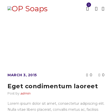
0
Archives
Home
Portfolios
Graphics
/
/
MARCH 3, 2015
0
0
Eget condimentum laoreet
Post by
admin
Lorem ipsum dolor sit amet, consectetur adipiscing elit.
Nulla vitae libero placerat, convallis metus ac, facilisis